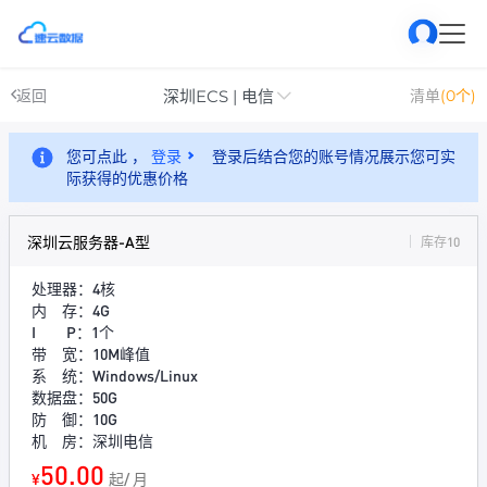
深圳ECS | 电信
返回
清单
(0个)
您可点此 ，
登录
登录后结合您的账号情况展示您可实
际获得的优惠价格
深圳云服务器-A型
库存10
处理器：4核
内 存：4G
I P：1个
带 宽：10M峰值
系 统：Windows/Linux
数据盘：50G
防 御：10G
机 房：深圳电信
50.00
¥
起/ 月