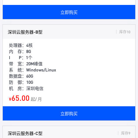
立即购买
深圳云服务器-B型
库存10
处理器：4核
内 存：8G
I P：1个
带 宽：20M峰值
系 统：Windows/Linux
数据盘：60G
防 御：10G
机 房：深圳电信
65.00
¥
起/ 月
立即购买
深圳云服务器-C型
库存9